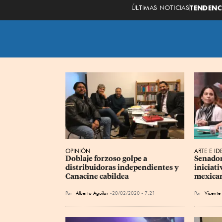
ÚLTIMAS NOTICIAS
TENDENC
OPINIÓN
ARTE E ID
Doblaje forzoso golpe a 
Senador
distribuidoras independientes y 
iniciati
Canacine cabildea
mexica
Por
Alberto Aguilar
20/02/2020 - 7:21
Por
Vicente