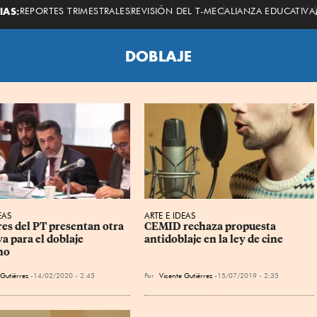
Economista
IAS:
REPORTES TRIMESTRALES
REVISIÓN DEL T-MEC
ALIANZA EDUCATIVA
DOBLAJE
EAS
ARTE E IDEAS
es del PT presentan otra 
CEMID rechaza propuesta 
va para el doblaje 
antidoblaje en la ley de cine
no
 Gutiérrez
14/02/2020 - 2:45
Por
Vicente Gutiérrez
15/07/2019 - 2:35