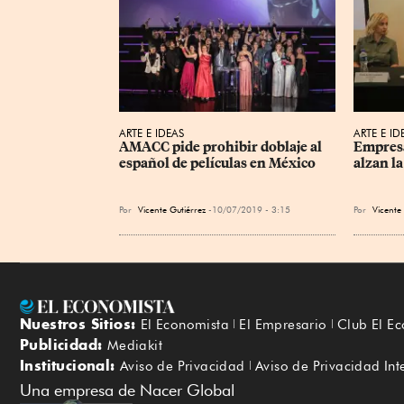
ARTE E IDEAS
ARTE E ID
AMACC pide prohibir doblaje al 
Empresa
español de películas en México
alzan la
Por
Vicente Gutiérrez
10/07/2019 - 3:15
Por
Vicente
Nuestros Sitios:
El Economista
El Empresario
Club El E
Publicidad:
Mediakit
Institucional:
Aviso de Privacidad
Aviso de Privacidad Int
Una empresa de Nacer Global