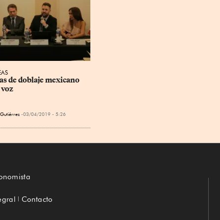
EAS
s de doblaje mexicano 
 voz
 Gutiérrez
03/04/2019 - 5:26
conomista
egral
Contacto