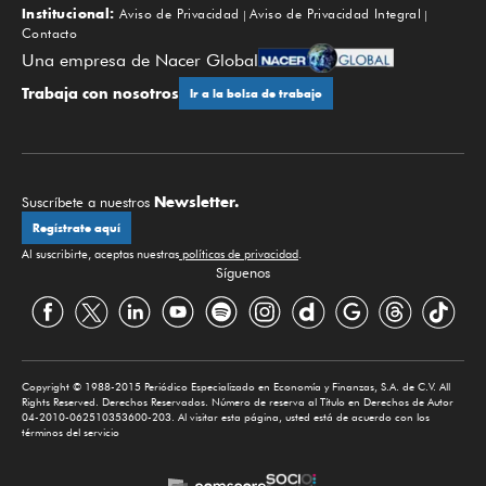
Institucional:
Aviso de Privacidad
Aviso de Privacidad Integral
Contacto
Una empresa de Nacer Global
Trabaja con nosotros
Ir a la bolsa de trabajo
Newsletter.
Suscríbete a nuestros
Regístrate aquí
Al suscribirte, aceptas nuestras
políticas de privacidad
.
Síguenos
Copyright © 1988-2015 Periódico Especializado en Economía y Finanzas, S.A. de C.V. All
Rights Reserved. Derechos Reservados. Número de reserva al Título en Derechos de Autor
04-2010-062510353600-203. Al visitar esta página, usted está de acuerdo con los
términos del servicio