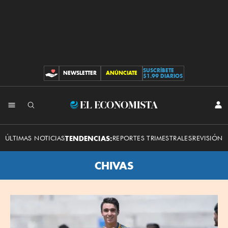
SUSCRÍBETE
NEWSLETTER
ANÚNCIATE
CONTRIBUCIONES
$1.99 DIARIOS
El
INI
SES
Economista
ÚLTIMAS NOTICIAS
TENDENCIAS:
REPORTES TRIMESTRALES
REVISIÓN 
CHIVAS