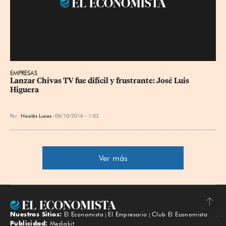
EMPRESAS
Lanzar Chivas TV fue difícil y frustrante: José Luis 
Higuera
Por
Nicolás Lucas
06/10/2016 - 1:02
Ver más
Nuestros Sitios:
El Economista
El Empresario
Club El Economista
Subir
Publicidad:
Mediakit