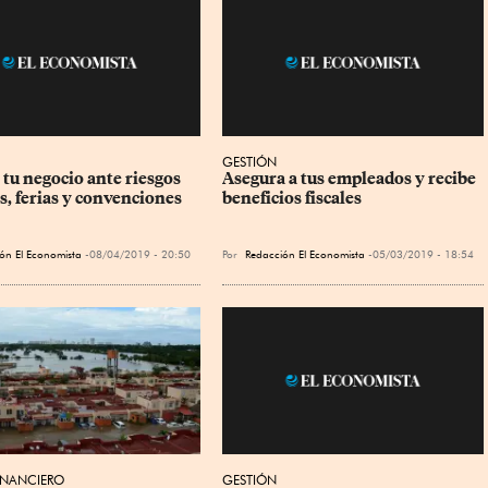
GESTIÓN
 tu negocio ante riesgos 
Asegura a tus empleados y recibe 
s, ferias y convenciones
beneficios fiscales
ón El Economista
08/04/2019 - 20:50
Por
Redacción El Economista
05/03/2019 - 18:54
INANCIERO
GESTIÓN