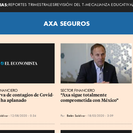
Economista
IAS:
REPORTES TRIMESTRALES
REVISIÓN DEL T-MEC
ALIANZA EDUCATIVA
AXA SEGUROS
SECTOR FINANCIERO
INANCIERO
“Axa sigue totalmente 
rva de contagios de Covid-
comprometida con México”
e ha aplanado
Por
Belén Saldívar
18/03/2020 - 3:09
aldívar
12/08/2020 - 0:34