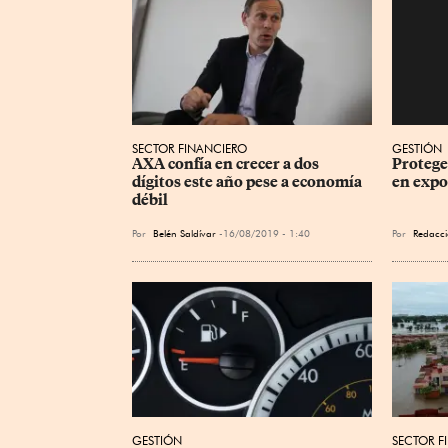
SECTOR FINANCIERO
GESTIÓN
AXA confía en crecer a dos 
Protege
dígitos este año pese a economía 
en expo
débil
Por
Belén Saldívar
16/08/2019 - 1:40
Por
Redacci
GESTIÓN
SECTOR F