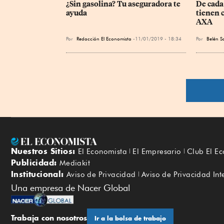
¿Sin gasolina? Tu aseguradora te 
De cada 
ayuda
tienen c
AXA
Por
Redacción El Economista
11/01/2019 - 18:34
Por
Belén S
Nuestros Sitios:
El Economista
El Empresario
Club El E
Publicidad:
Mediakit
Institucional:
Aviso de Privacidad
Aviso de Privacidad Int
Una empresa de Nacer Global
Trabaja con nosotros
Ir a la bolsa de trabajo