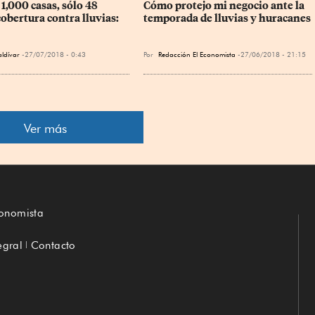
1,000 casas, sólo 48 
Cómo protejo mi negocio ante la 
obertura contra lluvias: 
temporada de lluvias y huracanes
aldívar
27/07/2018 - 0:43
Por
Redacción El Economista
27/06/2018 - 21:15
Ver más
conomista
egral
Contacto