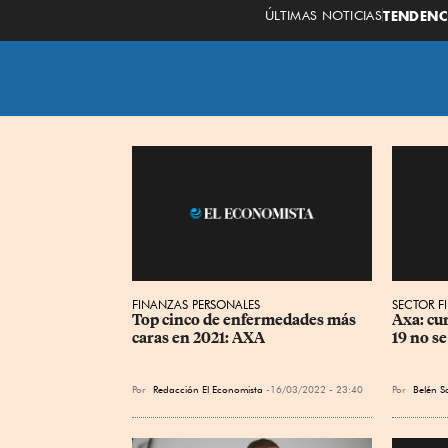
ÚLTIMAS NOTICIAS
TENDENC
FINANZAS PERSONALES
SECTOR F
Top cinco de enfermedades más 
Axa: cu
caras en 2021: AXA
19 no s
Por
Redacción El Economista
16/03/2022 - 23:40
Por
Belén S