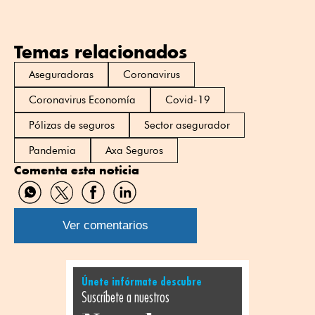
Temas relacionados
Aseguradoras
Coronavirus
Coronavirus Economía
Covid-19
Pólizas de seguros
Sector asegurador
Pandemia
Axa Seguros
Comenta esta noticia
Compartir
Compartir
Compartir
Compartir
por
por
por
por
WhatsApp
Twitter
Facebook
Linkedin
Ver comentarios
Únete infórmate descubre
Suscríbete a nuestros