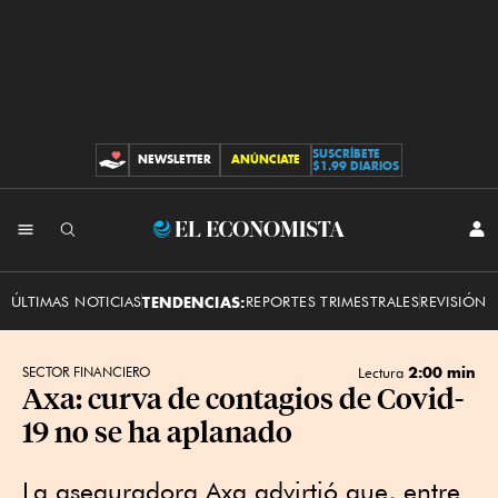
SUSCRÍBETE
NEWSLETTER
ANÚNCIATE
CONTRIBUCIONES
$1.99 DIARIOS
INI
El
SES
Economista
ÚLTIMAS NOTICIAS
TENDENCIAS:
REPORTES TRIMESTRALES
REVISIÓN 
2:00 min
SECTOR FINANCIERO
Lectura
Axa: curva de contagios de Covid-
19 no se ha aplanado
La aseguradora Axa advirtió que, entre