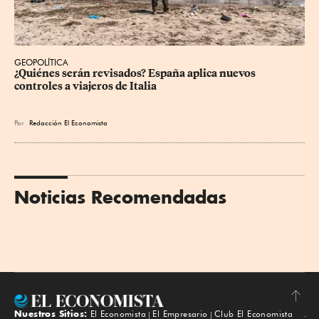
GEOPOLÍTICA
¿Quiénes serán revisados? España aplica nuevos 
controles a viajeros de Italia
Por
Redacción El Economista
Noticias Recomendadas
Nuestros Sitios:
El Economista
El Empresario
Club El Economista
Subir