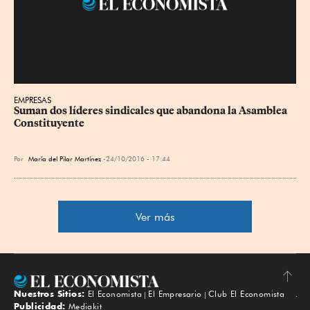
EMPRESAS
Suman dos líderes sindicales que abandona la Asamblea 
Constituyente
Por
María del Pilar Martínez
24/10/2016 - 17:44
Ver más
Nuestros Sitios:
El Economista
El Empresario
Club El Economista
Subir
Publicidad:
Mediakit