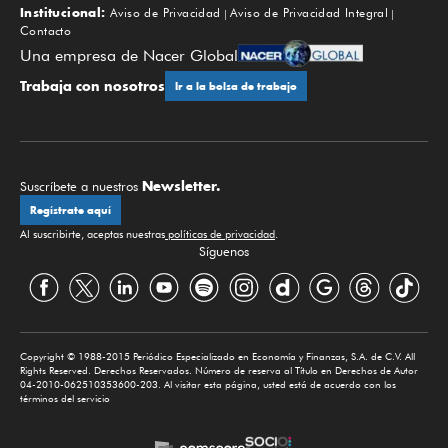
Institucional:
Aviso de Privacidad
Aviso de Privacidad Integral
Contacto
Una empresa de Nacer Global
Trabaja con nosotros
Ir a la bolsa de trabajo
Newsletter.
Suscríbete a nuestros
Regístrate aquí
Al suscribirte, aceptas nuestras
políticas de privacidad
.
Síguenos
Copyright © 1988-2015 Periódico Especializado en Economía y Finanzas, S.A. de C.V. All
Rights Reserved. Derechos Reservados. Número de reserva al Título en Derechos de Autor
04-2010-062510353600-203. Al visitar esta página, usted está de acuerdo con los
términos del servicio