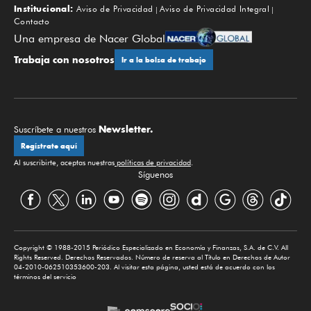
Institucional:
Aviso de Privacidad
Aviso de Privacidad Integral
Contacto
Una empresa de Nacer Global
Trabaja con nosotros
Ir a la bolsa de trabajo
Newsletter.
Suscríbete a nuestros
Regístrate aquí
Al suscribirte, aceptas nuestras
políticas de privacidad
.
Síguenos
Copyright © 1988-2015 Periódico Especializado en Economía y Finanzas, S.A. de C.V. All
Rights Reserved. Derechos Reservados. Número de reserva al Título en Derechos de Autor
04-2010-062510353600-203. Al visitar esta página, usted está de acuerdo con los
términos del servicio