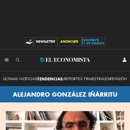
SUSCRÍBETE
NEWSLETTER
ANÚNCIATE
CONTRIBUCIONES
$1.99 DIARIOS
El
INI
SES
Economista
ÚLTIMAS NOTICIAS
TENDENCIAS:
REPORTES TRIMESTRALES
REVISIÓN 
ALEJANDRO GONZÁLEZ IÑÁRRITU