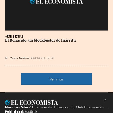
ARTE E IDEAS
El Renacido, un blockbuster de Iñárritu
Por
Vicente Gutiérrez
25/01/2016 - 21:51
Ver más
Nuestros Sitios:
El Economista
El Empresario
Club El Economista
Subir
Publicidad:
Mediakit