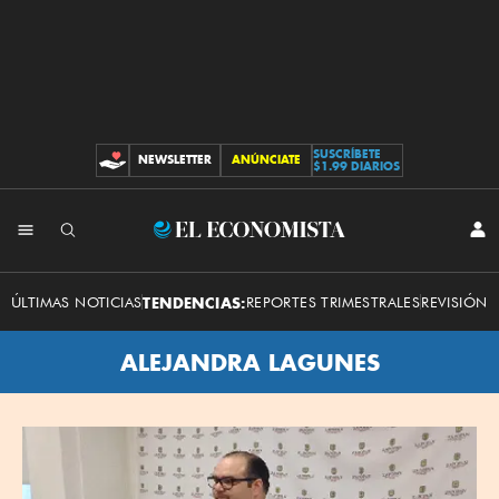
SUSCRÍBETE
NEWSLETTER
ANÚNCIATE
CONTRIBUCIONES
$1.99 DIARIOS
El
INI
SES
Economista
ÚLTIMAS NOTICIAS
TENDENCIAS:
REPORTES TRIMESTRALES
REVISIÓN 
ALEJANDRA LAGUNES