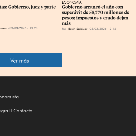
ECONOMÍA
ías: Gobierno, juez y parte
Gobierno arrancó el año con 
superávit de 58,770 millones de 
pesos; impuestos y crudo dejan 
más
nseca
09/03/2026 - 19:23
Por
Belén Saldívar
03/03/2026 - 2:14
Ver más
conomista
egral
Contacto