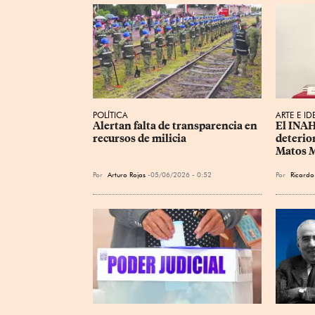
POLÍTICA
ARTE E ID
Alertan falta de transparencia en 
El INAH 
recursos de milicia
deterio
Matos 
Por
Arturo Rojas
05/06/2026 - 0:52
Por
Ricardo