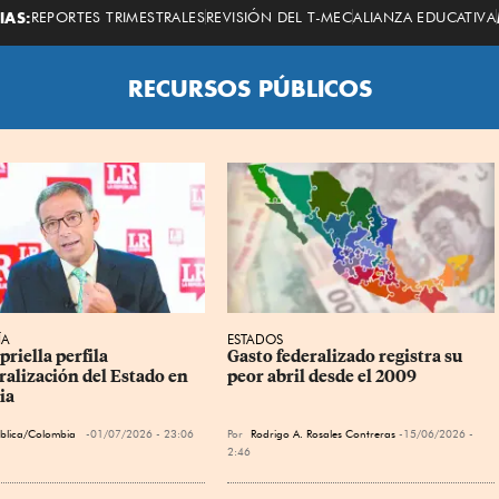
Economista
IAS:
REPORTES TRIMESTRALES
REVISIÓN DEL T-MEC
ALIANZA EDUCATIVA
RECURSOS PÚBLICOS
ÍA
ESTADOS
priella perfila 
Gasto federalizado registra su 
ralización del Estado en 
peor abril desde el 2009
ia
ública/Colombia
01/07/2026 - 23:06
Por
Rodrigo A. Rosales Contreras
15/06/2026 -
2:46