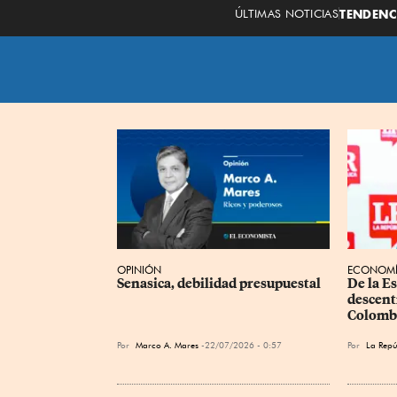
ÚLTIMAS NOTICIAS
TENDENC
OPINIÓN
ECONOM
Senasica, debilidad presupuestal
De la Es
descent
Colomb
Por
Marco A. Mares
22/07/2026 - 0:57
Por
La Rep