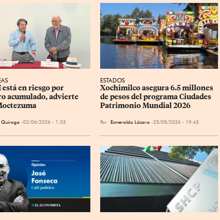
EAS
ESTADOS
está en riesgo por 
Xochimilco asegura 6.5 millones 
ro acumulado, advierte 
de pesos del programa Ciudades 
Moctezuma
Patrimonio Mundial 2026
 Quiroga
02/06/2026 - 1:33
Por
Esmeralda Lázaro
25/05/2026 - 19:43