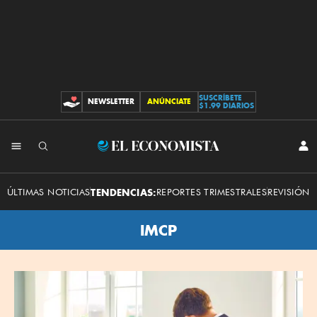
SUSCRÍBETE
NEWSLETTER
ANÚNCIATE
CONTRIBUCIONES
$1.99 DIARIOS
El
INI
SES
Economista
ÚLTIMAS NOTICIAS
TENDENCIAS:
REPORTES TRIMESTRALES
REVISIÓN 
IMCP