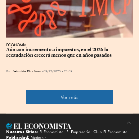
ECONOMÍA
Aún con incremento a impuestos, en el 2026 la 
recaudación crecerá menos que en años pasados
Por
Sebastián Díaz Mora
09/12/2025 - 23:09
Ver más
Nuestros Sitios:
El Economista
El Empresario
Club El Economista
Subir
Publicidad:
Mediakit