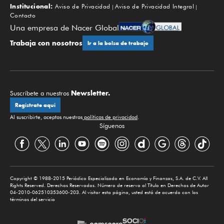
Institucional:
Aviso de Privacidad
Aviso de Privacidad Integral
Contacto
Una empresa de Nacer Global
Trabaja con nosotros
Ir a la bolsa de trabajo
Newsletter.
Suscríbete a nuestros
Regístrate aquí
Al suscribirte, aceptas nuestras
políticas de privacidad
.
Síguenos
Copyright © 1988-2015 Periódico Especializado en Economía y Finanzas, S.A. de C.V. All
Rights Reserved. Derechos Reservados. Número de reserva al Título en Derechos de Autor
04-2010-062510353600-203. Al visitar esta página, usted está de acuerdo con los
términos del servicio