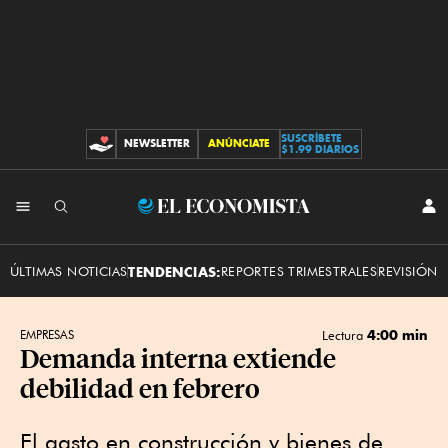
SUSCRÍBETE
NEWSLETTER
ANÚNCIATE
CONTRIBUCIONES
$1.99 DIARIOS
INI
El
SES
Economista
ÚLTIMAS NOTICIAS
TENDENCIAS:
REPORTES TRIMESTRALES
REVISIÓN 
4:00 min
EMPRESAS
Lectura
Demanda interna extiende
debilidad en febrero
El gasto en construcción y bienes de