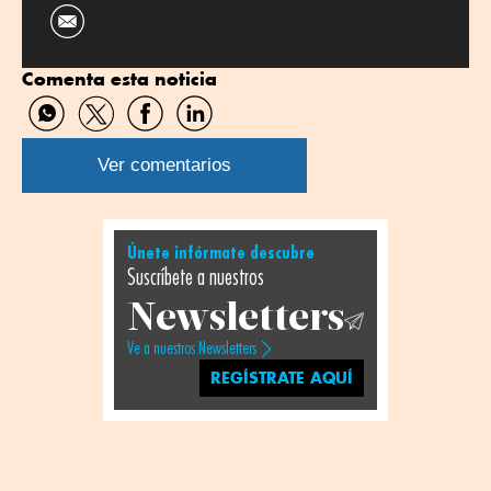
Comenta esta noticia
Compartir
Compartir
Compartir
Compartir
por
por
por
por
WhatsApp
Twitter
Facebook
Linkedin
Ver comentarios
Únete infórmate descubre
Suscríbete a nuestros
Newsletters
Ve a nuestros Newsletters
REGÍSTRATE AQUÍ