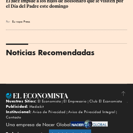
El juez impide a los hijos de Bolsonaro que le visiten por 
el Día del Padre este domingo
Por
Eu
ropa Press
Noticias Recomendadas
Nuestros Sitios:
El Economista
El Empresario
Club El Economista
Subir
Publicidad:
Mediakit
Institucional:
Aviso de Privacidad
Aviso de Privacidad Integral
Contacto
Una empresa de Nacer Global