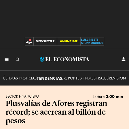
SUSCRÍBETE
NEWSLETTER
ANÚNCIATE
CONTRIBUCIONES
$1.99 DIARIOS
INI
El
SES
Economista
ÚLTIMAS NOTICIAS
TENDENCIAS:
REPORTES TRIMESTRALES
REVISIÓN 
3:00 min
SECTOR FINANCIERO
Lectura
Plusvalías de Afores registran
récord; se acercan al billón de
pesos