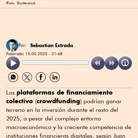
fFoto: Shutterstock
Sebastian Estrada
Por:
Publicado:
15.05.2025 - 21:48
ReadSpeaker
Compartir
Compartir
Compartir
Compartir
por
por
por
por
WhatsApp
Twitter
Facebook
Linkedin
plataformas de financiamiento
Las
colectivo
crowdfunding
(
) podrían ganar
terreno en la inversión durante el resto del
2025, a pesar del complejo entorno
macroeconómico y la creciente competencia de
instituciones financieras digitales, según Juan