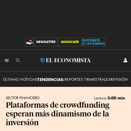
SUSCRÍBETE
NEWSLETTER
ANÚNCIATE
CONTRIBUCIONES
$1.99 DIARIOS
INI
El
SES
Economista
ÚLTIMAS NOTICIAS
TENDENCIAS:
REPORTES TRIMESTRALES
REVISIÓN 
3:00 min
SECTOR FINANCIERO
Lectura
Plataformas de crowdfunding
esperan más dinamismo de la
inversión