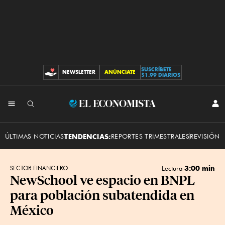
SUSCRÍBETE
NEWSLETTER
ANÚNCIATE
CONTRIBUCIONES
$1.99 DIARIOS
INI
El
SES
Economista
ÚLTIMAS NOTICIAS
TENDENCIAS:
REPORTES TRIMESTRALES
REVISIÓN 
3:00 min
SECTOR FINANCIERO
Lectura
NewSchool ve espacio en BNPL
para población subatendida en
México