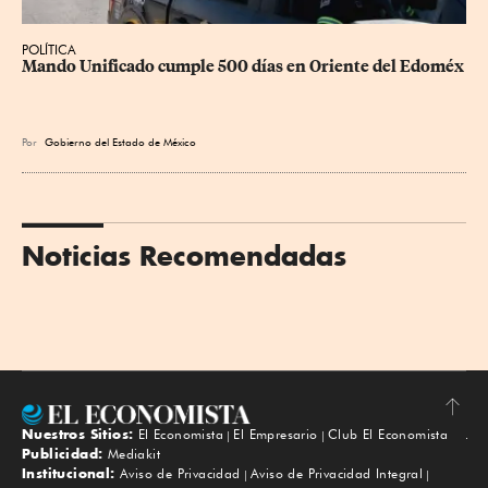
POLÍTICA
Mando Unificado cumple 500 días en Oriente del Edoméx
Por
Gobierno del Estado de México
Noticias Recomendadas
Nuestros Sitios:
El Economista
El Empresario
Club El Economista
Subir
Publicidad:
Mediakit
Institucional:
Aviso de Privacidad
Aviso de Privacidad Integral