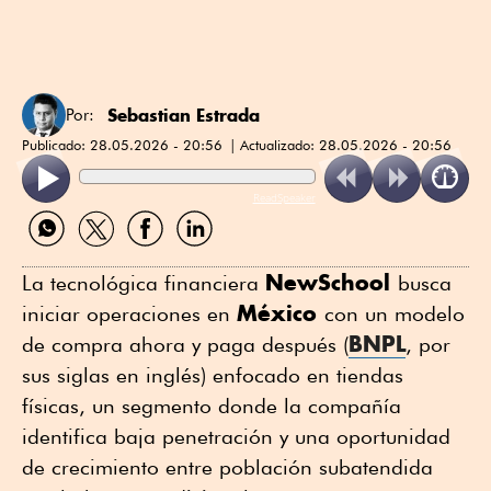
Sebastian Estrada
Por:
Publicado:
28.05.2026 - 20:56
Actualizado:
28.05.2026 - 20:56
ReadSpeaker
Compartir
Compartir
Compartir
Compartir
por
por
por
por
WhatsApp
Twitter
Facebook
Linkedin
NewSchool
La tecnológica financiera
busca
México
iniciar operaciones en
con un modelo
BNPL
de compra ahora y paga después (
, por
sus siglas en inglés) enfocado en tiendas
físicas, un segmento donde la compañía
identifica baja penetración y una oportunidad
de crecimiento entre población subatendida