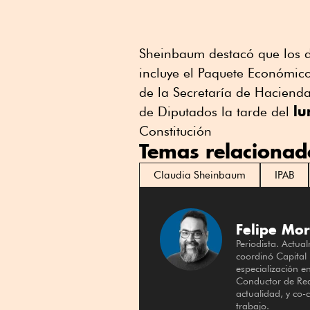
Sheinbaum destacó que los de
incluye el Paquete Económic
de la Secretaría de Hacienda
lu
de Diputados la tarde del
Constitución
Temas relacionad
Claudia Sheinbaum
IPAB
Felipe Mor
Periodista. Actua
coordinó Capital
especialización e
Conductor de Red
actualidad, y co
trabajo.