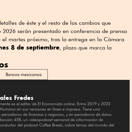
talles de éste y el resto de los cambios que
o 2026 serán presentado en conferencia de prensa
 el martes próximo, tras la entrega en la Cámara
nes 8 de septiembre
, plazo que marca la
os
Bancos mexicanos
ales Fredes
lmente es el editor de El Economista online. Entre 2019 y 2023
 Humano en sus versiones en línea e impresa. Tiene una
n periodismo de finanzas y negocios, y en periodismo de datos.
acción 458, un videopodcast semanal de información de
-conductor del podcast Coffee Break, sobre temas del mundo del