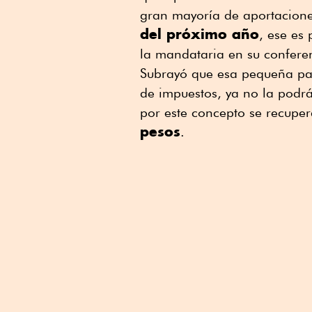
gran mayoría de aportacion
del próximo año
, ese es
la mandataria en su confere
Subrayó que esa pequeña par
de impuestos, ya no la podrá
por este concepto se recupe
pesos
.