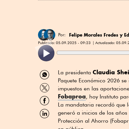
Felipe Morales Fredes
y
Ed
Por:
Publicado:
05.09.2025 - 09:23
Actualizado:
05.09.
Compartir
Claudia Sh
La presidenta
por
Paquete Económico 2026 se in
WhatsApp
Compartir
impuestos en las aportacion
por
Fobaproa
Twitter
, hoy Instituto pa
Compartir
por
La mandataria recordó que l
Facebook
Compartir
generó a inicios de los años
por
Protección al Ahorro (Fobapro
Linkedin
en pública.