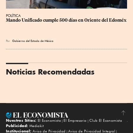
POLÍTICA
Mando Unificado cumple 500 días en Oriente del Edoméx
Por
Gobierno del Estado de México
Noticias Recomendadas
Nuestros Sitios:
El Economista
El Empresario
Club El Economista
Subir
Publicidad:
Mediakit
Institucional:
Aviso de Privacidad
Aviso de Privacidad Integral