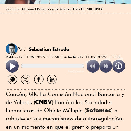
Comisión Nacional Bancaria y de Valores. Foto EE: ARCHIVO
Sebastian Estrada
Por:
Publicado:
11.09.2025 - 13:58
Actualizado:
11.09.2025 - 18:13
ReadSpeaker
Compartir
Compartir
Compartir
Compartir
por
por
por
por
WhatsApp
Twitter
Facebook
Linkedin
Cancún, QR. La Comisión Nacional Bancaria y
CNBV
de Valores (
) llamó a las Sociedades
Sofomes
Financieras de Objeto Múltiple (
) a
robustecer sus mecanismos de autorregulación,
en un momento en que el gremio prepara un