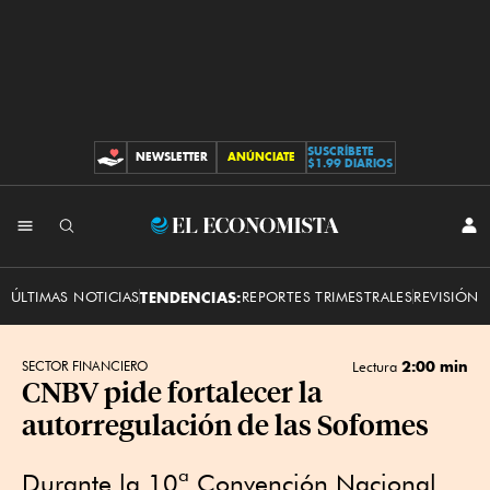
SUSCRÍBETE
NEWSLETTER
ANÚNCIATE
CONTRIBUCIONES
$1.99 DIARIOS
INI
El
SES
Economista
ÚLTIMAS NOTICIAS
TENDENCIAS:
REPORTES TRIMESTRALES
REVISIÓN 
2:00 min
SECTOR FINANCIERO
Lectura
CNBV pide fortalecer la
autorregulación de las Sofomes
Durante la 10ª Convención Nacional