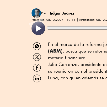
Edgar Juárez
Por:
Publicado:
05.12.2024 - 19:44
Actualizado:
05.12.
Compartir
En el marco de la reforma jud
por
(ABM)
, busca que se retome
WhatsApp
Compartir
materia financiera.
por
Twitter
Julio Carranza, presidente d
Compartir
por
se reunieron con el presiden
Facebook
Compartir
Luna, con quien además se 
por
Linkedin