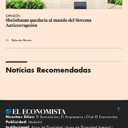
OPINIÓN
Sheinbaum quedaría al mando del Sistema 
Anticorrupción
Por
Rolando Ramos
Noticias Recomendadas
Nuestros Sitios:
El Economista
El Empresario
Club El Economista
Subir
Publicidad:
Mediakit
Institucional:
Aviso de Privacidad
Aviso de Privacidad Integral