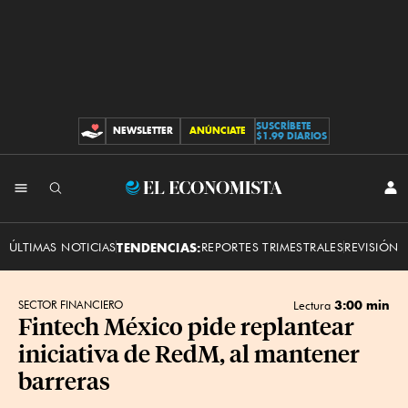
SUSCRÍBETE
NEWSLETTER
ANÚNCIATE
CONTRIBUCIONES
$1.99 DIARIOS
INI
El
SES
Economista
ÚLTIMAS NOTICIAS
TENDENCIAS:
REPORTES TRIMESTRALES
REVISIÓN 
3:00 min
SECTOR FINANCIERO
Lectura
Fintech México pide replantear
iniciativa de RedM, al mantener
barreras