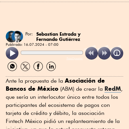
Sebastian Estrada
y
Por:
Fernando Gutiérrez
Publicado:
16.07.2024 - 07:00
ReadSpeaker
Compartir
Compartir
Compartir
Compartir
por
por
por
por
WhatsApp
Twitter
Facebook
Linkedin
Asociación de
Ante la propuesta de la
Bancos de México
RedM
(ABM) de crear la
,
que sería un interlocutor único entre todos los
participantes del ecosistema de pagos con
tarjeta de crédito y débito, la asociación
Fintech México pidió un replanteamiento de la
iniciativa, ya que la actual propuesta retoma