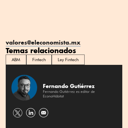
valores@eleconomista.mx
Temas relacionados
ABM
Fintech
Ley Fintech
Fernando Gutiérrez
Fernando Gutiérrez es editor de
EconoHábitat
Compartir
Compartir
por
por
Twitter
Linkedin