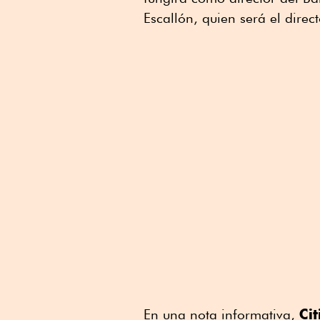
Linkedin
Escallón, quien será el direc
Cit
En una nota informativa,