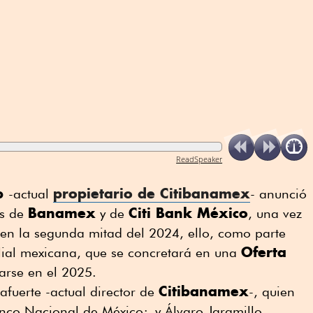
ReadSpeaker
up
propietario de
Citibanamex
-actual
- anunció
Banamex
Citi Bank México
es de
y de
, una vez
 en la segunda mitad del 2024, ello, como parte
Oferta
ilial mexicana, que se concretará en una
arse en el 2025.
Citibanamex
afuerte -actual director de
-, quien
anco Nacional de México; y Álvaro Jaramillo