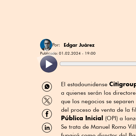
Edgar Juárez
Por:
Publicado:
01.02.2024 - 19:00
Compartir
Citigro
El estadounidense
por
a quienes serán los director
WhatsApp
Compartir
que los negocios se separen
por
Twitter
del proceso de venta de la f
Compartir
por
Pública Inicial
(OPI) a lanz
Facebook
Compartir
Se trata de Manuel Romo Vill
por
fungirá como director del B