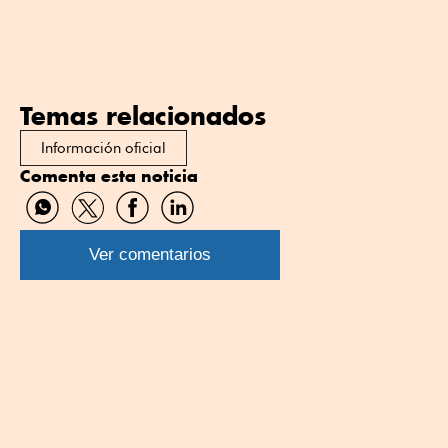
Temas relacionados
Información oficial
Comenta esta noticia
Compartir
Compartir
Compartir
Compartir
por
por
por
por
WhatsApp
Twitter
Facebook
Linkedin
Ver comentarios