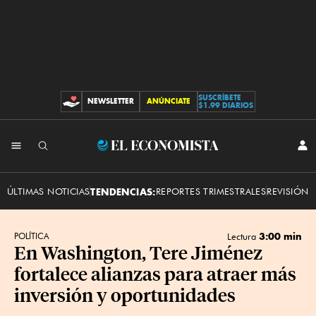
SUSCRÍBETE
NEWSLETTER
ANÚNCIATE
CONTRIBUCIONES
$1.99 DIARIOS
INI
El
SES
Economista
ÚLTIMAS NOTICIAS
TENDENCIAS:
REPORTES TRIMESTRALES
REVISIÓN 
3:00 min
POLÍTICA
Lectura
En Washington, Tere Jiménez
fortalece alianzas para atraer más
inversión y oportunidades