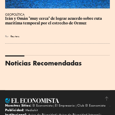
GEOPOLÍTICA
Irán y Omán "muy cerca" de lograr acuerdo sobre ruta 
marítima temporal por el estrecho de Ormuz
Por
Reu
ters
Noticias Recomendadas
Nuestros Sitios:
El Economista
El Empresario
Club El Economista
Subir
Publicidad:
Mediakit
Institucional:
Aviso de Privacidad
Aviso de Privacidad Integral