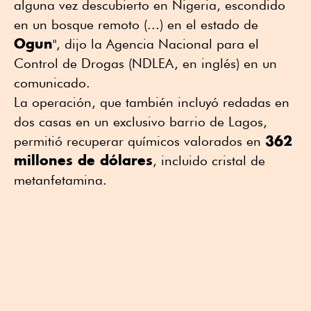
alguna vez descubierto en Nigeria, escondido
en un bosque remoto (...) en el estado de
Ogun
", dijo la Agencia Nacional para el
Control de Drogas (NDLEA, en inglés) en un
comunicado.
La operación, que también incluyó redadas en
dos casas en un exclusivo barrio de Lagos,
362
permitió recuperar químicos valorados en
millones de dólares
, incluido cristal de
metanfetamina.