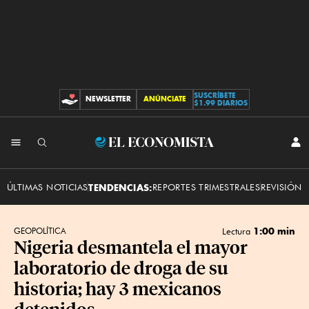
SUSCRÍBETE
NEWSLETTER
ANÚNCIATE
CONTRIBUCIONES
$1.99 DIARIOS
INI
El
SES
Economista
ÚLTIMAS NOTICIAS
TENDENCIAS:
REPORTES TRIMESTRALES
REVISIÓN 
1:00 min
GEOPOLÍTICA
Lectura
Nigeria desmantela el mayor
laboratorio de droga de su
historia; hay 3 mexicanos
detenidos