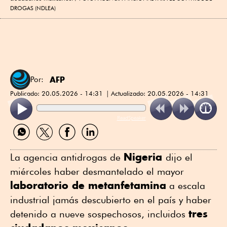
DROGAS (NDLEA)
AFP
Por:
Publicado:
20.05.2026 - 14:31
Actualizado:
20.05.2026 - 14:31
ReadSpeaker
Compartir
Compartir
Compartir
Compartir
por
por
por
por
WhatsApp
Twitter
Facebook
Linkedin
Nigeria
La agencia antidrogas de
dijo el
miércoles haber desmantelado el mayor
laboratorio de metanfetamina
a escala
industrial jamás descubierto en el país y haber
tres
detenido a nueve sospechosos, incluidos