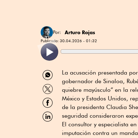
Arturo Rojas
Por:
Publicado:
30.04.2026 - 01:32
Compartir
La acusación presentada por
por
gobernador de Sinaloa, Rub
WhatsApp
Compartir
quiebre mayúsculo” en la rel
por
Twitter
México y Estados Unidos, rep
Compartir
por
de la presidenta Claudia She
Facebook
Compartir
seguridad consideraron expe
por
El consultor y especialista 
Linkedin
imputación contra un mandata