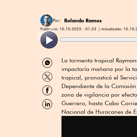
Rolando Ramos
Por:
Publicado:
10.10.2025 - 01:23
Actualizado:
10.10.
Compartir
La tormenta tropical Raymond
por
impactaría mañana por la ta
WhatsApp
Compartir
tropical, pronosticó el Serv
por
Twitter
Dependiente de la Comisión
Compartir
por
zona de vigilancia por efect
Facebook
Compartir
Guerrero, hasta Cabo Corrien
por
Nacional de Huracanes de E
Linkedin