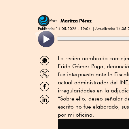
Maritza Pérez
Por:
Publicado:
14.05.2026 - 19:04
Actualizado:
14.05.
Compartir
La recién nombrada consejera 
por
Frida Gómez Puga, denunció 
WhatsApp
Compartir
fue interpuesta ante la Fisca
por
Twitter
actual administrador del INE
Compartir
por
irregularidades en la adjudi
Facebook
Compartir
“Sobre ello, deseo señalar d
por
escrito no fue elaborado, sus
Linkedin
por mi oficina.