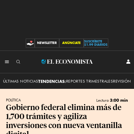
SUSCRÍBETE
NEWSLETTER
ANÚNCIATE
CONTRIBUCIONES
$1.99 DIARIOS
INI
El
SES
Economista
ÚLTIMAS NOTICIAS
TENDENCIAS:
REPORTES TRIMESTRALES
REVISIÓN 
3:00 min
POLÍTICA
Lectura
Gobierno federal elimina más de
1,700 trámites y agiliza
inversiones con nueva ventanilla
digital