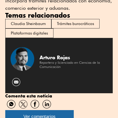
incorpora trámites relacionados con economía,
comercio exterior y aduanas.
Temas relacionados
Claudia Sheinbaum
Trámites burocráticos
Plataformas digitales
Arturo Rojas
Reportero y licienciado en Ciencias de la
Comunicación
Comenta esta noticia
Compartir
Compartir
Compartir
Compartir
por
por
por
por
WhatsApp
Twitter
Facebook
Linkedin
Ver comentarios