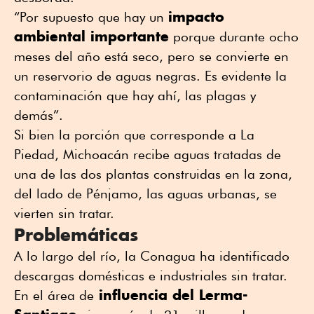
impacto
“Por supuesto que hay un
ambiental importante
porque durante ocho
meses del año está seco, pero se convierte en
un reservorio de aguas negras. Es evidente la
contaminación que hay ahí, las plagas y
demás”.
Si bien la porción que corresponde a La
Piedad, Michoacán recibe aguas tratadas de
una de las dos plantas construidas en la zona,
del lado de Pénjamo, las aguas urbanas, se
vierten sin tratar.
Problemáticas
A lo largo del río, la Conagua ha identificado
descargas domésticas e industriales sin tratar.
influencia del Lerma-
En el área de