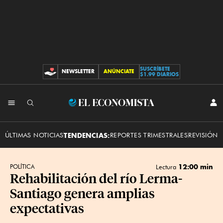
SUSCRÍBETE
NEWSLETTER
ANÚNCIATE
CONTRIBUCIONES
$1.99 DIARIOS
INI
El
SES
Economista
ÚLTIMAS NOTICIAS
TENDENCIAS:
REPORTES TRIMESTRALES
REVISIÓN 
12:00 min
POLÍTICA
Lectura
Rehabilitación del río Lerma-
Santiago genera amplias
expectativas