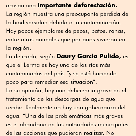
importante deforestación.
acusan una
La región muestra una preocupante pérdida de
la biodiversidad debido a la contaminación.
Hay pocos ejemplares de peces, patos, ranas,
entre otros animales que por años vivieron en
la región.
Daury García Pulido,
Lo delicado, según
es
que el Lerma es hoy uno de los ríos más
contaminados del país “y se está haciendo
poco para remediar esa situación”.
En su opinión, hay una deficiencia grave en el
tratamiento de las descargas de agua que
recibe. Realmente no hay una gobernanza del
agua. “Una de las problemáticas más graves
es el abandono de las autoridades municipales
de las acciones que pudieran realizar. No