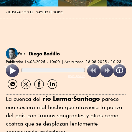
ILUSTRACIÓN EE: NAYELLY TENORIO
Diego Badillo
Por:
Publicado:
16.08.2025 - 10:00
Actualizado:
16.08.2025 - 10:23
ReadSpeaker
Compartir
Compartir
Compartir
Compartir
por
por
por
por
WhatsApp
Twitter
Facebook
Linkedin
río Lerma-Santiago
La cuenca del
parece
una costura mal hecha que atraviesa la panza
del país con tramos sangrantes y otros como
costras que se desplazan lentamente
escondiendo muladares.