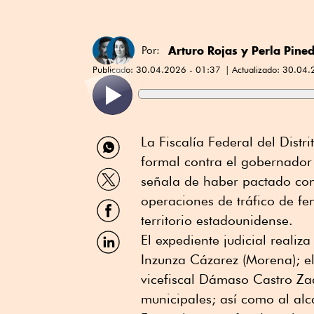
Arturo Rojas
y
Perla Pine
Por:
Publicado:
30.04.2026 - 01:37
Actualizado:
30.04.
Compartir
La Fiscalía Federal del Dist
por
formal contra el gobernador
WhatsApp
Compartir
señala de haber pactado con 
por
Twitter
operaciones de tráfico de fe
Compartir
por
territorio estadounidense.
Facebook
Compartir
El expediente judicial reali
por
Inzunza Cázarez (Morena); el
Linkedin
vicefiscal Dámaso Castro Zaa
municipales; así como al al