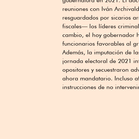
gubernatura en 2021. El doc
reuniones con Iván Archival
resguardados por sicarios 
fiscales— los líderes crimina
cambio, el hoy gobernador h
funcionarios favorables al gr
Además, la imputación de la
jornada electoral de 2021 in
opositores y secuestraron adv
ahora mandatario. Incluso af
instrucciones de no interveni