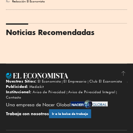
Por
Redacción El Economista
Noticias Recomendadas
Nuestros Sitios:
El Economista
El Empresario
Club El Economista
Subir
Publicidad:
Mediakit
Institucional:
Aviso de Privacidad
Aviso de Privacidad Integral
Contacto
Una empresa de Nacer Global
Trabaja con nosotros
Ir a la bolsa de trabajo