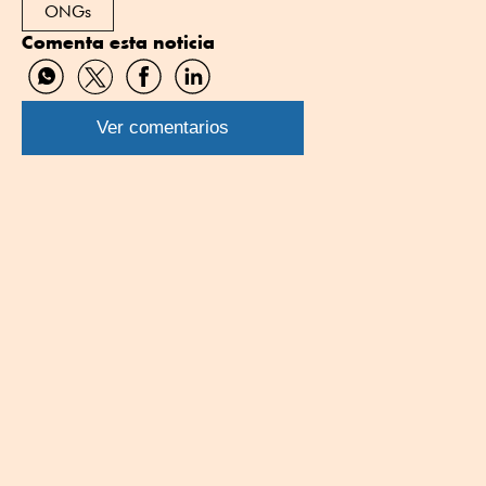
ONGs
Comenta esta noticia
Compartir
Compartir
Compartir
Compartir
por
por
por
por
WhatsApp
Twitter
Facebook
Linkedin
Ver comentarios