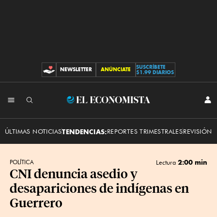
SUSCRÍBETE
NEWSLETTER
ANÚNCIATE
CONTRIBUCIONES
$1.99 DIARIOS
INI
El
SES
Economista
ÚLTIMAS NOTICIAS
TENDENCIAS:
REPORTES TRIMESTRALES
REVISIÓN 
2:00 min
POLÍTICA
Lectura
​CNI denuncia asedio y
desapariciones de indígenas en
Guerrero