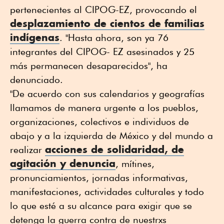
pertenecientes al CIPOG-EZ, provocando el
desplazamiento de cientos de familias
indígenas
. "Hasta ahora, son ya 76
integrantes del CIPOG- EZ asesinados y 25
más permanecen desaparecidos", ha
denunciado.
"De acuerdo con sus calendarios y geografías
llamamos de manera urgente a los pueblos,
organizaciones, colectivos e individuos de
abajo y a la izquierda de México y del mundo a
acciones de solidaridad, de
realizar
agitación y denuncia
, mítines,
pronunciamientos, jornadas informativas,
manifestaciones, actividades culturales y todo
lo que esté a su alcance para exigir que se
detenga la guerra contra de nuestrxs