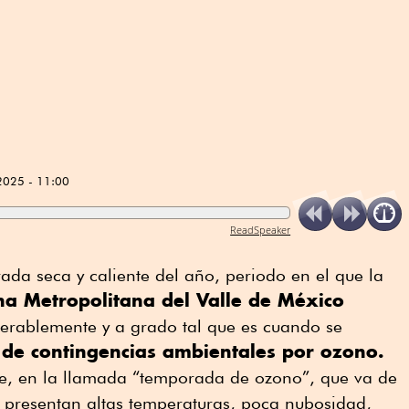
2025 - 11:00
ReadSpeaker
rada seca y caliente del año, periodo en el que la
a Metropolitana del Valle de México
derablemente y a grado tal que es cuando se
e contingencias ambientales por ozono.
ue, en la llamada “temporada de ozono”, que va de
se presentan altas temperaturas, poca nubosidad,