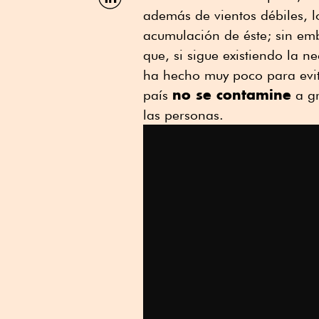
por
además de vientos débiles, 
Linkedin
acumulación de éste; sin em
que, si sigue existiendo la n
ha hecho muy poco para evita
no se contamine
país
a gr
las personas.