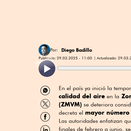
Diego Badillo
Por:
Publicado:
29.03.2025 - 11:00
Actualizado:
29.03.
Compartir
En el país ya inició la tempo
por
calidad del aire
Zon
en la
WhatsApp
Compartir
(ZMVM)
se deteriora consi
por
mayor número d
Twitter
decreta el
Compartir
por
Las autoridades enfatizan q
Facebook
Compartir
finales de febrero a junio, 