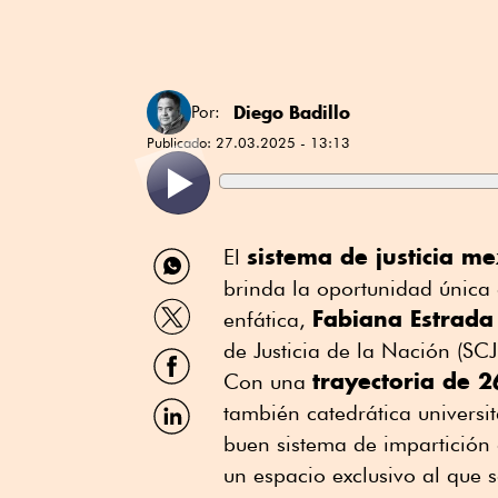
Diego Badillo
Por:
Publicado:
27.03.2025 - 13:13
Compartir
sistema de justicia m
El
por
brinda la oportunidad única 
WhatsApp
Compartir
Fabiana Estrada
enfática,
por
Twitter
de Justicia de la Nación (SCJ
Compartir
por
trayectoria de 2
Con una
Facebook
Compartir
también catedrática universi
por
buen sistema de impartición d
Linkedin
un espacio exclusivo al que s