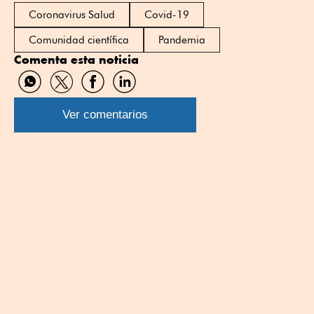
Coronavirus Salud
Covid-19
Comunidad científica
Pandemia
Comenta esta noticia
Compartir
Compartir
Compartir
Compartir
por
por
por
por
WhatsApp
Twitter
Facebook
Linkedin
Ver comentarios