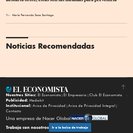
Por
María Fernanda Sosa Santiago
Noticias Recomendadas
Nuestros Sitios:
El Economista
El Empresario
Club El Economista
Subir
Publicidad:
Mediakit
Institucional:
Aviso de Privacidad
Aviso de Privacidad Integral
Contacto
Una empresa de Nacer Global
Trabaja con nosotros
Ir a la bolsa de trabajo