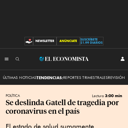
SUSCRÍBETE
NEWSLETTER
ANÚNCIATE
CONTRIBUCIONES
$1.99 DIARIOS
INI
El
SES
Economista
ÚLTIMAS NOTICIAS
TENDENCIAS:
REPORTES TRIMESTRALES
REVISIÓN 
3:00 min
POLÍTICA
Lectura
Se deslinda Gatell de tragedia por
coronavirus en el país
El estado de salud sumamente