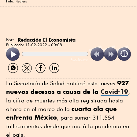
Foto: Reuters
Redacción El Economista
Por:
Publicado:
11.02.2022 - 00:08
ReadSpeaker
Compartir
Compartir
Compartir
Compartir
por
por
por
por
WhatsApp
Twitter
Facebook
Linkedin
927
La Secretaría de Salud notificó este jueves
nuevos decesos a causa de la
Covid-19
,
la cifra de muertes más alta registrada hasta
cuarta ola que
ahora en el marco de la
enfrenta México
, para sumar 311,554
fallecimientos desde que inició la pandemia en
el país.