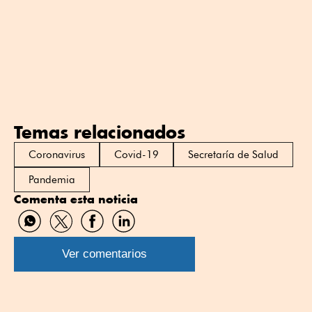
Temas relacionados
Coronavirus
Covid-19
Secretaría de Salud
Pandemia
Comenta esta noticia
Compartir
Compartir
Compartir
Compartir
por
por
por
por
WhatsApp
Twitter
Facebook
Linkedin
Ver comentarios