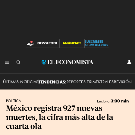
SUSCRÍBETE
NEWSLETTER
ANÚNCIATE
CONTRIBUCIONES
$1.99 DIARIOS
INI
El
SES
Economista
ÚLTIMAS NOTICIAS
TENDENCIAS:
REPORTES TRIMESTRALES
REVISIÓN 
3:00 min
POLÍTICA
Lectura
México registra 927 nuevas
muertes, la cifra más alta de la
cuarta ola