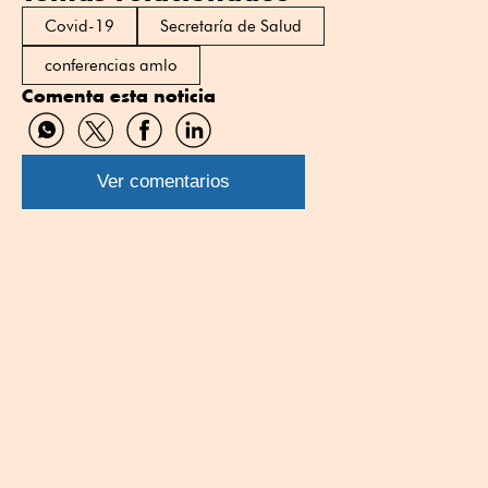
Covid-19
Secretaría de Salud
conferencias amlo
Comenta esta noticia
Compartir
Compartir
Compartir
Compartir
por
por
por
por
WhatsApp
Twitter
Facebook
Linkedin
Ver comentarios