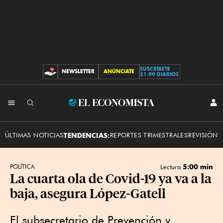
SUSCRÍBETE
NEWSLETTER
ANÚNCIATE
CONTRIBUCIONES
$1.99 DIARIOS
INI
El
SES
Economista
ÚLTIMAS NOTICIAS
TENDENCIAS:
REPORTES TRIMESTRALES
REVISIÓN 
5:00 min
POLÍTICA
Lectura
La cuarta ola de Covid-19 ya va a la
baja, asegura López-Gatell
El subsecretario de Prevención y