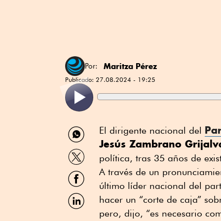
Maritza Pérez
Por:
Publicado:
27.08.2024 - 19:25
Compartir
Par
El dirigente nacional del
por
Jesús Zambrano Grijalv
WhatsApp
Compartir
política, tras 35 años de exis
por
Twitter
A través de un pronunciamien
Compartir
por
último líder nacional del par
Facebook
Compartir
hacer un “corte de caja” sob
por
pero, dijo, “es necesario co
Linkedin