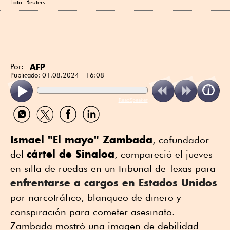
Foto: Reuters
AFP
Por:
Publicado:
01.08.2024 - 16:08
ReadSpeaker
Compartir
Compartir
Compartir
Compartir
por
por
por
por
WhatsApp
Twitter
Facebook
Linkedin
Ismael "El mayo" Zambada
, cofundador
cártel de Sinaloa
del
, compareció el jueves
en silla de ruedas en un tribunal de Texas para
enfrentarse a cargos en Estados Unidos
por narcotráfico, blanqueo de dinero y
conspiración para cometer asesinato.
Zambada mostró una imagen de debilidad