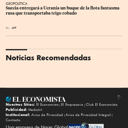
GEOPOLÍTICA
Suecia entregará a Ucrania un buque de la flota fantasma 
rusa que transportaba trigo robado
Por
AFP
Noticias Recomendadas
Nuestros Sitios:
El Economista
El Empresario
Club El Economista
Subir
Publicidad:
Mediakit
Institucional:
Aviso de Privacidad
Aviso de Privacidad Integral
Contacto
Una empresa de Nacer Global