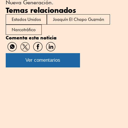
Nueva Generación.
Temas relacionados
Estados Unidos
Joaquín El Chapo Guzmán
Narcotráfico
Comenta esta noticia
Compartir
Compartir
Compartir
Compartir
por
por
por
por
WhatsApp
Twitter
Facebook
Linkedin
Ver comentarios