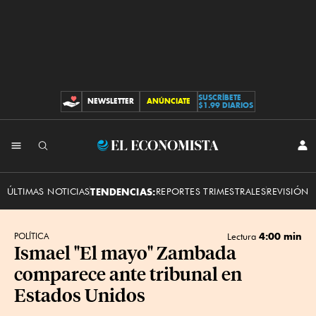
SUSCRÍBETE
NEWSLETTER
ANÚNCIATE
CONTRIBUCIONES
$1.99 DIARIOS
INI
El
SES
Economista
ÚLTIMAS NOTICIAS
TENDENCIAS:
REPORTES TRIMESTRALES
REVISIÓN 
4:00 min
POLÍTICA
Lectura
Ismael "El mayo" Zambada
comparece ante tribunal en
Estados Unidos