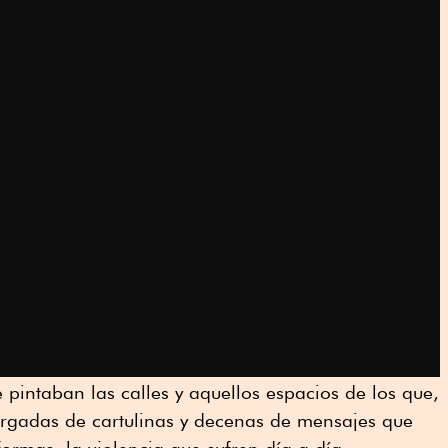
 pintaban las calles y aquellos espacios de los que,
argadas de cartulinas y decenas de mensajes que
ormas, la violencia que sufren día a día.