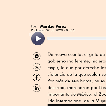
Maritza Pérez
Por:
Publicado:
09.03.2023 - 01:06
Compartir
De nueva cuenta, el grito d
por
gobierno indiferente, hiciero
WhatsApp
Compartir
exigir, lo que por derecho l
por
Twitter
violencia de la que suelen s
Compartir
por
Por más de seis horas, miles
Facebook
Compartir
describir, marcharon por Pas
por
importante de México; el Zóc
Linkedin
Día Internacional de la Mujer