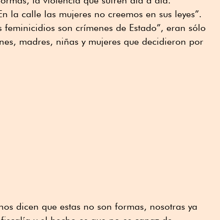
n la calle las mujeres no creemos en sus leyes”.
 feminicidios son crímenes de Estado”, eran sólo
enes, madres, niñas y mujeres que decidieron por
s dicen que estas no son formas, nosotras ya
 fiscalía y el hecho es que no es capaz de