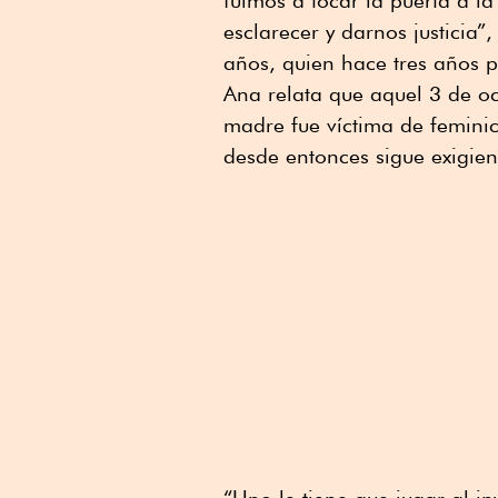
esclarecer y darnos justicia”
años, quien hace tres años 
Ana relata que aquel 3 de 
madre fue víctima de femini
desde entonces sigue exigiend
“Uno le tiene que jugar al in