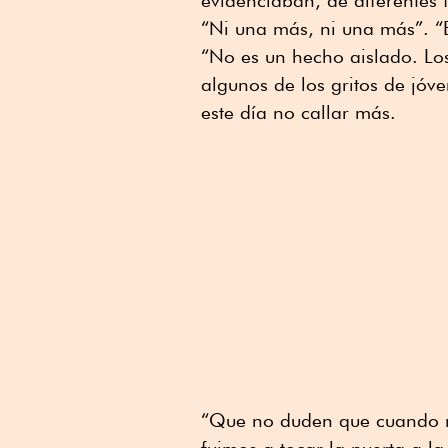
“Ni una más, ni una más”. “E
“No es un hecho aislado. Los
algunos de los gritos de jóv
este día no callar más.
“Que no duden que cuando no
fuimos a tocar la puerta a la