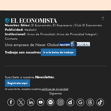
Nuestros Sitios:
El Economista
El Empresario
Club El Economista
Subir
Publicidad:
Mediakit
Institucional:
Aviso de Privacidad
Aviso de Privacidad Integral
Contacto
Una empresa de Nacer Global
Trabaja con nosotros
Ir a la bolsa de trabajo
Newsletter.
Suscríbete a nuestros
Regístrate aquí
Al suscribirte, aceptas nuestras
políticas de privacidad
.
Síguenos