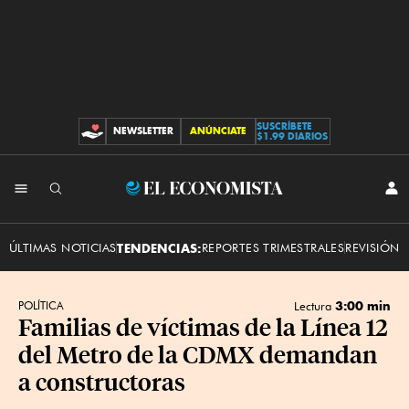
SUSCRÍBETE
NEWSLETTER
ANÚNCIATE
CONTRIBUCIONES
$1.99 DIARIOS
INI
El
SES
Economista
ÚLTIMAS NOTICIAS
TENDENCIAS:
REPORTES TRIMESTRALES
REVISIÓN 
3:00 min
POLÍTICA
Lectura
Familias de víctimas de la Línea 12
del Metro de la CDMX demandan
a constructoras