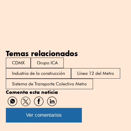
Temas relacionados
CDMX
Grupo ICA
Industria de la construcción
Línea 12 del Metro
Sistema de Transporte Colectivo Metro
Comenta esta noticia
Compartir
Compartir
Compartir
Compartir
por
por
por
por
WhatsApp
Twitter
Facebook
Linkedin
Ver comentarios