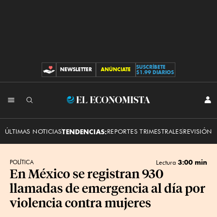
SUSCRÍBETE
NEWSLETTER
ANÚNCIATE
CONTRIBUCIONES
$1.99 DIARIOS
INI
El
SES
Economista
ÚLTIMAS NOTICIAS
TENDENCIAS:
REPORTES TRIMESTRALES
REVISIÓN 
3:00 min
POLÍTICA
Lectura
En México se registran 930
llamadas de emergencia al día por
violencia contra mujeres