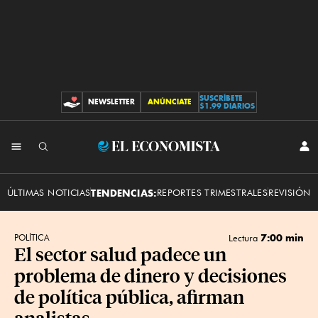
SUSCRÍBETE
NEWSLETTER
ANÚNCIATE
CONTRIBUCIONES
$1.99 DIARIOS
INI
El
SES
Economista
ÚLTIMAS NOTICIAS
TENDENCIAS:
REPORTES TRIMESTRALES
REVISIÓN 
7:00 min
POLÍTICA
Lectura
El sector salud padece un
problema de dinero y decisiones
de política pública, afirman
analistas