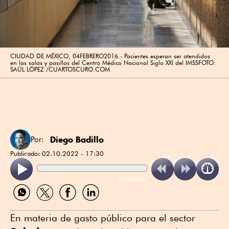
CIUDAD DE MÉXICO, 04FEBRERO2016.- Pacientes esperan ser atendidos
en las salas y pasillos del Centro Médico Nacional Siglo XXl del IMSSFOTO:
SAÚL LÓPEZ /CUARTOSCURO.COM
Diego Badillo
Por:
Publicado:
02.10.2022 - 17:30
ReadSpeaker
Compartir
Compartir
Compartir
Compartir
por
por
por
por
WhatsApp
Twitter
Facebook
Linkedin
En materia de gasto público para el sector