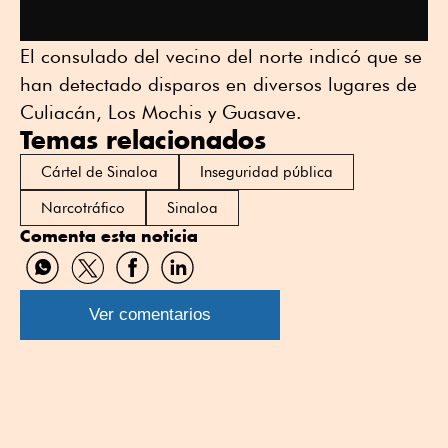
El consulado del vecino del norte indicó que se
han detectado disparos en diversos lugares de
Culiacán, Los Mochis y Guasave.
Temas relacionados
Cártel de Sinaloa
Inseguridad pública
Narcotráfico
Sinaloa
Comenta esta noticia
Compartir
Compartir
Compartir
Compartir
por
por
por
por
WhatsApp
Twitter
Facebook
Linkedin
Ver comentarios