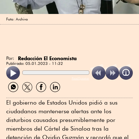
Foto: Archivo
Redacción El Economista
Por:
Publicado:
05.01.2023 - 11:32
ReadSpeaker
Compartir
Compartir
Compartir
Compartir
por
por
por
por
WhatsApp
Twitter
Facebook
Linkedin
El gobierno de Estados Unidos pidió a sus
ciudadanos mantenerse alertas ante los
disturbios causados presumiblemente por
miembros del Cártel de Sinaloa tras la
detención de Ovidio Guzmán y recordó que el