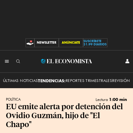
SUSCRÍBETE
NEWSLETTER
ANÚNCIATE
CONTRIBUCIONES
$1.99 DIARIOS
INI
El
SES
Economista
ÚLTIMAS NOTICIAS
TENDENCIAS:
REPORTES TRIMESTRALES
REVISIÓN 
1:00 min
POLÍTICA
Lectura
EU emite alerta por detención del
Ovidio Guzmán, hijo de "El
Chapo"