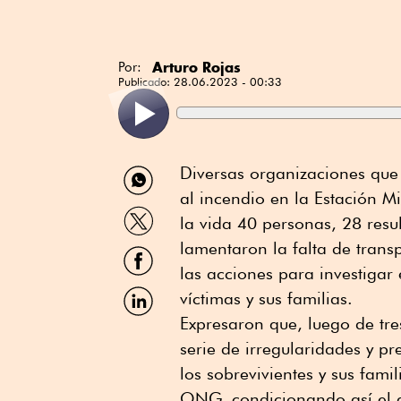
Arturo Rojas
Por:
Publicado:
28.06.2023 - 00:33
Compartir
Diversas organizaciones que
por
al incendio en la Estación M
WhatsApp
Compartir
la vida 40 personas, 28 resu
por
Twitter
lamentaron la falta de trans
Compartir
por
las acciones para investigar 
Facebook
Compartir
víctimas y sus familias.
por
Expresaron que, luego de tr
Linkedin
serie de irregularidades y pr
los sobrevivientes y sus fam
ONG, condicionando así el a