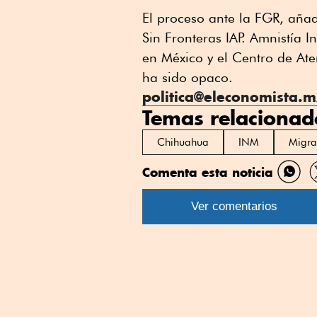
El proceso ante la FGR, añad
Sin Fronteras IAP. Amnistía I
en México y el Centro de Ate
ha sido opaco.
politica@eleconomista.
Temas relacionad
Chihuahua
INM
Migra
Comenta esta noticia
Comp
por
Ver comentarios
What