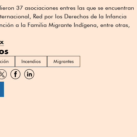
ieron 37 asociaciones entres las que se encuentran
nternacional, Red por los Derechos de la Infancia
nción a la Familia Migrante Indígena, entre otras,
mx
os
ción
Incendios
Migrantes
artir
Compartir
Compartir
Compartir
por
por
por
sApp
Twitter
Facebook
Linkedin