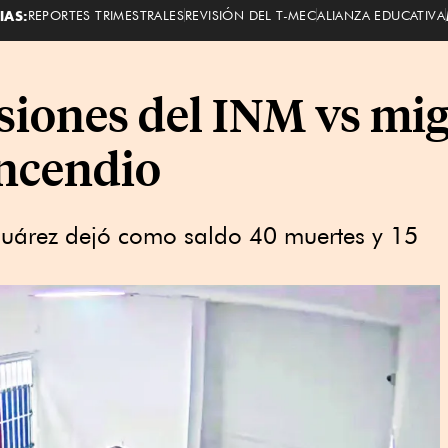
IAS:
REPORTES TRIMESTRALES
REVISIÓN DEL T-MEC
ALIANZA EDUCATIVA
iones del INM vs mi
incendio
 Juárez dejó como saldo 40 muertes y 15