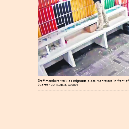
Staff members walk as migrants place mattresses in front of
Juarez
VIA REUTERS, X80001