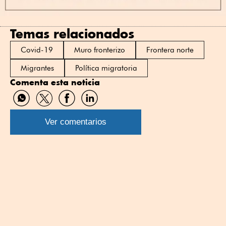
Temas relacionados
Covid-19
Muro fronterizo
Frontera norte
Migrantes
Política migratoria
Comenta esta noticia
Compartir
Compartir
Compartir
Compartir
por
por
por
por
WhatsApp
Twitter
Facebook
Linkedin
Ver comentarios