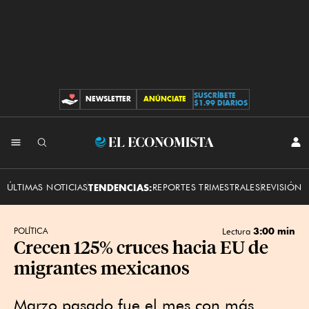
SUSCRÍBETE
NEWSLETTER
ANÚNCIATE
CONTRIBUCIONES
$1.99 DIARIOS
INI
El
SES
Economista
ÚLTIMAS NOTICIAS
TENDENCIAS:
REPORTES TRIMESTRALES
REVISIÓN 
3:00 min
POLÍTICA
Lectura
Crecen 125% cruces hacia EU de
migrantes mexicanos
Marzo pasado fue el mes con más