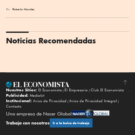
Por
Roberto Morales
Noticias Recomendadas
Nuestros Sitios:
El Economista
El Empresario
Club El Economista
Subir
Publicidad:
Mediakit
Institucional:
Aviso de Privacidad
Aviso de Privacidad Integral
Contacto
Una empresa de Nacer Global
Trabaja con nosotros
Ir a la bolsa de trabajo