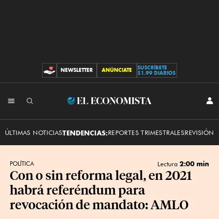
SUSCRÍBETE
NEWSLETTER
ANÚNCIATE
CONTRIBUCIONES
$1.99 DIARIOS
INI
El
SES
Economista
ÚLTIMAS NOTICIAS
TENDENCIAS:
REPORTES TRIMESTRALES
REVISIÓN 
2:00 min
POLÍTICA
Lectura
Con o sin reforma legal, en 2021
habrá referéndum para
revocación de mandato: AMLO