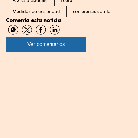
AMLO presidente
Fuero
Medidas de austeridad
conferencias amlo
Comenta esta noticia
Compartir
Compartir
Compartir
Compartir
por
por
por
por
WhatsApp
Twitter
Facebook
Linkedin
Ver comentarios