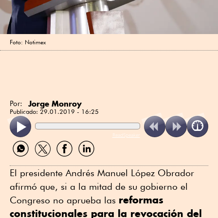
Foto: Notimex
Jorge Monroy
Por:
Publicado:
29.01.2019 - 16:25
ReadSpeaker
Compartir
Compartir
Compartir
Compartir
por
por
por
por
WhatsApp
Twitter
Facebook
Linkedin
El presidente Andrés Manuel López Obrador
afirmó que, si a la mitad de su gobierno el
reformas
Congreso no aprueba las
constitucionales para la revocación del