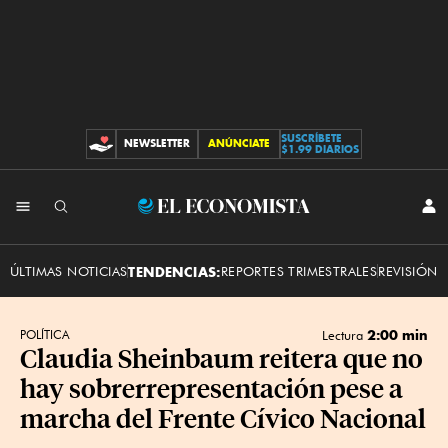
SUSCRÍBETE
NEWSLETTER
ANÚNCIATE
CONTRIBUCIONES
$1.99 DIARIOS
INI
El
SES
Economista
ÚLTIMAS NOTICIAS
TENDENCIAS:
REPORTES TRIMESTRALES
REVISIÓN 
2:00 min
POLÍTICA
Lectura
Claudia Sheinbaum reitera que no
hay sobrerrepresentación pese a
marcha del Frente Cívico Nacional