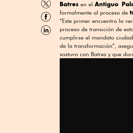
Batres
Antiguo
Pal
en el
por
t
Twitter
formalmente al proceso de
Compartir
por
“Este primer encuentro la ve
Facebook
Compartir
proceso de transición de es
por
cumplirse el mandato ciudad
Linkedin
de la transformación”, aseg
sostuvo con Batres y que du