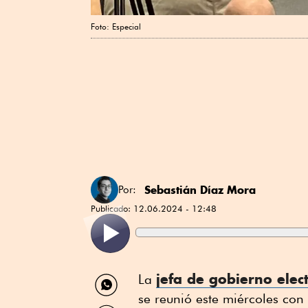
Foto: Especial
Sebastián Díaz Mora
Por:
Publicado:
12.06.2024 - 12:48
Compartir
jefa de gobierno elec
La
por
se reunió este miércoles con 
WhatsApp
Compartir