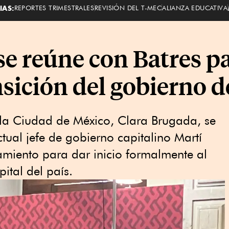
IAS:
REPORTES TRIMESTRALES
REVISIÓN DEL T-MEC
ALIANZA EDUCATIVA
e reúne con Batres pa
nsición del gobierno 
 la Ciudad de México, Clara Brugada, se
ctual jefe de gobierno capitalino Martí
tamiento para dar inicio formalmente al
ital del país.