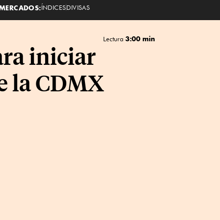
MERCADOS:
ÍNDICES
DIVISAS
3:00 min
Lectura
ra iniciar
de la CDMX