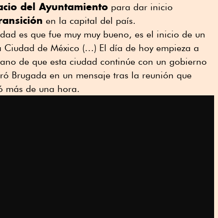
acio del Ayuntamiento
para dar inicio
ransición
en la capital del país.
rdad es que fue muy muy bueno, es el inicio de un
ta Ciudad de México (…) El día de hoy empieza a
ano de que esta ciudad continúe con un gobierno
uró Brugada en un mensaje tras la reunión que
ró más de una hora.