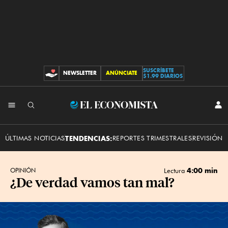
SUSCRÍBETE
NEWSLETTER
ANÚNCIATE
CONTRIBUCIONES
$1.99 DIARIOS
INI
El
SES
Economista
ÚLTIMAS NOTICIAS
TENDENCIAS:
REPORTES TRIMESTRALES
REVISIÓN 
4:00 min
OPINIÓN
Lectura
¿De verdad vamos tan mal?