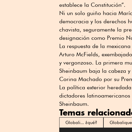
establece la Constitución”.
Ni un solo guiño hacia Mar
democracia y los derechos h
chavista, seguramente la pr
designación como Premio No
La respuesta de la mexicana f
Arturo McFields, exembajador
y vergonzoso. La primera muj
Sheinbaum baja la cabeza y 
Corina Machado por su Prem
La política exterior hereda
dictadores latinoamericanos e
Sheinbaum.
Temas relacionad
Globali... ¿qué?
Globalique