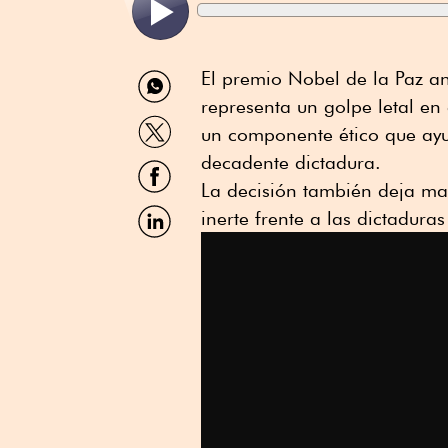
Compartir
El premio Nobel de la Paz 
por
representa un golpe letal en
WhatsApp
Compartir
un componente ético que ayud
por
Twitter
decadente dictadura.
Compartir
por
La decisión también deja ma
Facebook
Compartir
inerte frente a las dictadur
por
Linkedin