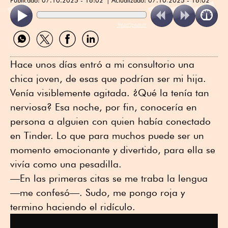
ReadSpeaker
Compartir
Compartir
Compartir
Compartir
por
por
por
por
WhatsApp
Twitter
Facebook
Linkedin
Hace unos días entró a mi consultorio una
chica joven, de esas que podrían ser mi hija.
Venía visiblemente agitada. ¿Qué la tenía tan
nerviosa? Esa noche, por fin, conocería en
persona a alguien con quien había conectado
en Tinder. Lo que para muchos puede ser un
momento emocionante y divertido, para ella se
vivía como una pesadilla.
—En las primeras citas se me traba la lengua
—me confesó—. Sudo, me pongo roja y
termino haciendo el ridículo.