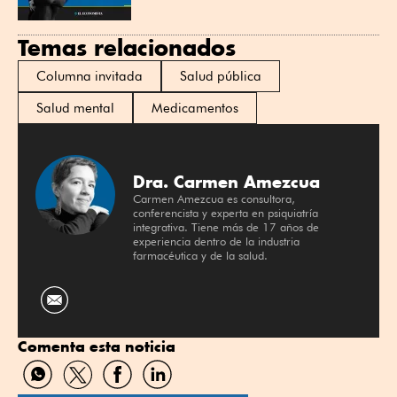
Temas relacionados
Columna invitada
Salud pública
Salud mental
Medicamentos
Dra. Carmen Amezcua
Carmen Amezcua es consultora,
conferencista y experta en psiquiatría
integrativa. Tiene más de 17 años de
experiencia dentro de la industria
farmacéutica y de la salud.
Comenta esta noticia
Compartir
Compartir
Compartir
Compartir