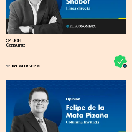
OPINIÓN
Censurar
Por
Ezra Shabot Askenazi