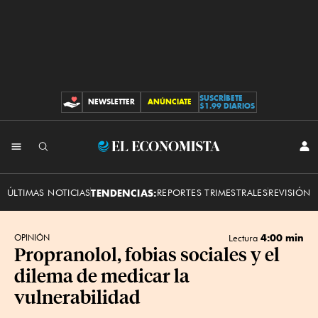
SUSCRÍBETE
NEWSLETTER
ANÚNCIATE
CONTRIBUCIONES
$1.99 DIARIOS
INI
El
SES
Economista
ÚLTIMAS NOTICIAS
TENDENCIAS:
REPORTES TRIMESTRALES
REVISIÓN 
4:00 min
OPINIÓN
Lectura
Propranolol, fobias sociales y el
dilema de medicar la
vulnerabilidad