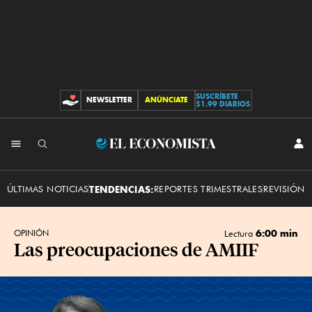
SUSCRÍBETE
NEWSLETTER
ANÚNCIATE
CONTRIBUCIONES
$1.99 DIARIOS
INI
El
SES
Economista
ÚLTIMAS NOTICIAS
TENDENCIAS:
REPORTES TRIMESTRALES
REVISIÓN 
6:00 min
OPINIÓN
Lectura
Las preocupaciones de AMIIF