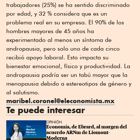
trabajadores (25%) se ha sentido discriminado
por edad, y 32 % considera que es un
problema real en su empresa. El 90% de los
hombres mayores de 45 años ha
experimentado al menos un síntoma de
andropausia, pero solo uno de cada cinco
recibió apoyo laboral. Esto impacta su
bienestar emocional, físico y productividad. La
andropausia podría ser un tabú mayor que la
menopausia debido a estereotipos de género y
al salutismo.
maribel.coronel@eleconomista.mx
Te puede interesar
OPINIÓN
Economía, de Ebrard, al margen del 
acuerdo ARNm de Liomont-
Moderna