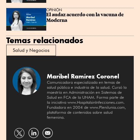
OPINIÓN
El audaz acuerdo con la vacuna de 
Moderna
Temas relacionados
Salud y Negocios
Maribel Ramírez Coronel
Comunicadora especializada en temas de
salud pública e industria de la salud. Cursó la
maestría en Administración en Sistemas de
Salud en FCA de la UNAM. Forma parte de
la iniciativa www.HospitalsinInfecciones.com.
Fundadora en 2004 de www.Plenilunia.com,
plataforma de contenidos sobre salud
femenina.
Compartir
Compartir