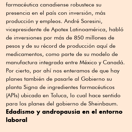
farmacéutica canadiense robustece su
presencia en el país con inversión, más
producción y empleos. André Soresini,
vicepresidente de Apotex Latinoamérica, habló
de inversiones por más de 850 millones de
pesos y de su récord de producción aquí de
medicamentos, como parte de su modelo de
manufactura integrada entre México y Canadá.
Por cierto, por ahí nos enteramos de que hay
planes también de pasarle al Gobierno su
planta Signa de ingredientes farmacéuticos
(APIs) ubicada en Toluca, lo cual hace sentido
para los planes del gobierno de Sheinbaum.
Edadismo y andropausia en el entorno
laboral