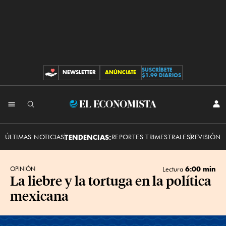
SUSCRÍBETE
NEWSLETTER
ANÚNCIATE
CONTRIBUCIONES
$1.99 DIARIOS
INI
El
SES
Economista
ÚLTIMAS NOTICIAS
TENDENCIAS:
REPORTES TRIMESTRALES
REVISIÓN 
6:00 min
OPINIÓN
Lectura
La liebre y la tortuga en la política
mexicana