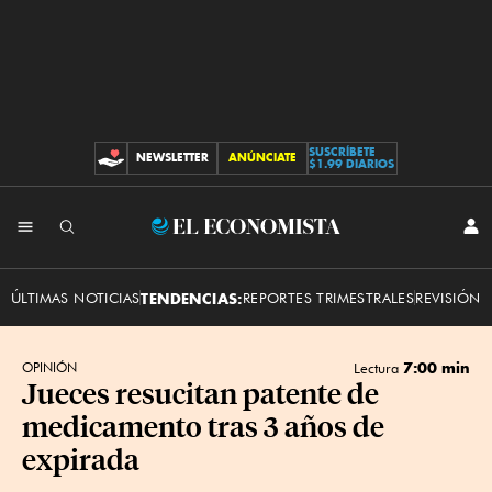
SUSCRÍBETE
NEWSLETTER
ANÚNCIATE
CONTRIBUCIONES
$1.99 DIARIOS
INI
El
SES
Economista
ÚLTIMAS NOTICIAS
TENDENCIAS:
REPORTES TRIMESTRALES
REVISIÓN 
7:00 min
OPINIÓN
Lectura
Jueces resucitan patente de
medicamento tras 3 años de
expirada